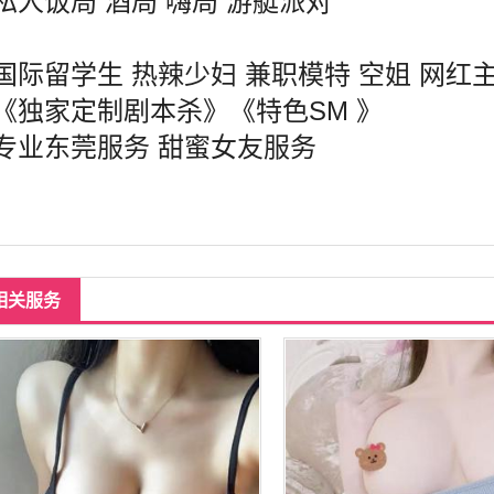
私人饭局 酒局 嗨局 游艇派对
国际留学生 热辣少妇 兼职模特 空姐 网红主
《独家定制剧本杀》《特色SM 》
专业东莞服务 甜蜜女友服务
相关服务