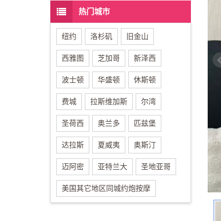
热门城市
纽约
洛杉矶
旧金山
西雅图
芝加哥
新泽西
波士顿
华盛顿
休斯顿
费城
拉斯维加斯
尔湾
圣荷西
奥兰多
匹兹堡
达拉斯
夏威夷
奥斯汀
迈阿密
亚特兰大
圣地亚哥
美国其它地区同城约炮按摩