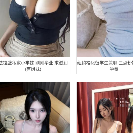
法拉盛私家小学妹 刚刚毕业 求滋润
纽约楼凤留学生兼职 三点粉
(有姐妹)
学费