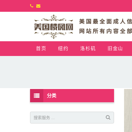
首页
纽约
洛杉矶
旧金山
分类