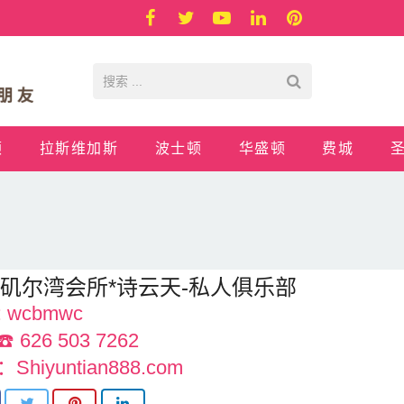
顿
拉斯维加斯
波士顿
华盛顿
费城
矶尔湾会所*诗云天-私人俱乐部
 wcbmwc
 626 503 7262
Shiyuntian888.com