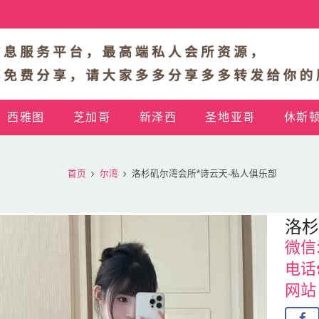
西雅图
芝加哥
新泽西
圣地亚哥
休斯
首页
尔湾
洛杉矶尔湾会所*诗云天-私人俱乐部
洛杉
微信:
电话☎️
网站：