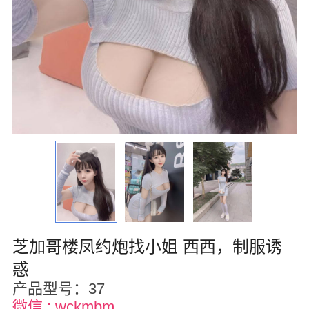
波士顿
华盛顿
费城
圣荷西
夏威夷
亚特兰大
迈阿密
奥兰多
芝加哥楼凤约炮找小姐 西西，制服诱
奥斯汀
惑
产品型号：37
匹兹堡
微信 : wckmbm