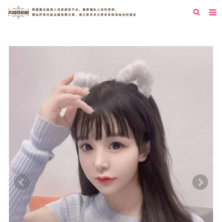
首页
纽约
洛杉矶
旧金山
西雅图
芝加哥
新泽西
圣地亚哥
休斯顿
拉斯维加斯