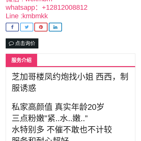
达拉斯
whatsapp：+12812008812
Line :kmbmkk
美国其他地区
尔湾
us151萌萌私家约炮按摩
点击询价
留学生私家兼职*有地方可上门
服务介绍
热门城市
芝加哥楼凤约炮找小姐 西西，制
服诱惑
私家高颜值 真实年龄20岁
三点粉嫩”紧..水..嫩..”
水特别多 不催不敢也不计较