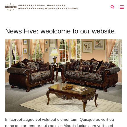
首页
News Five: weolcome to our website
纽约
洛杉矶
旧金山
西雅图
芝加哥
新泽西
圣地亚哥
休斯顿
In laoreet augue vel volutpat elementum. Quisque ac velit eu
nunc auctor tempor quis ac nisi. Mauris luctus sem velit, sed
拉斯维加斯