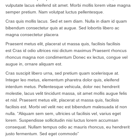
vulputate lacus eleifend sit amet. Morbi mollis lorem vitae magna
semper pretium. Nam volutpat luctus pellentesque.
波士顿
Cras quis mollis lacus. Sed et sem diam. Nulla in diam id quam
华盛顿
bibendum consectetur quis at augue. Sed lobortis libero ac
magna consectetur placera
费城
Praesent metus elit, placerat ut massa quis, facilisis facilisis
est Cras id odio ultrices nisi dictum maximus Praesent rhoncus
圣荷西
rhoncus magna non condimentum Donec ex lectus, congue vel
夏威夷
augue in, ornare aliquam est.
Cras suscipit libero urna, sed pretium quam scelerisque at.
亚特兰大
Integer leo metus, elementum pharetra dolor quis, eleifend
interdum metus. Pellentesque vehicula, dolor nec hendrerit
迈阿密
molestie, lacus velit tincidunt massa, sit amet mollis augue felis
et nisl. Praesent metus elit, placerat ut massa quis, facilisis
奥兰多
facilisis est. Morbi vel velit nec est bibendum malesuada id non
nulla. “Aliquam sem sem, ultricies ut facilisis vel, varius eget
奥斯汀
lorem. Suspendisse sollicitudin nisi luctus lorem accumsan
consequat. Nullam tempus odio ac mauris rhoncus, eu hendrerit
匹兹堡
justo fermentum. Sed eget commodo”