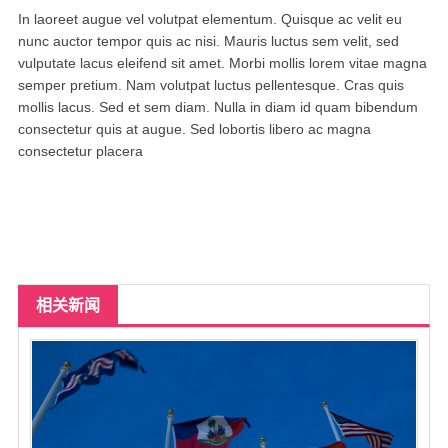
达拉斯
In laoreet augue vel volutpat elementum. Quisque ac velit eu
nunc auctor tempor quis ac nisi. Mauris luctus sem velit, sed
美国其他地区
vulputate lacus eleifend sit amet. Morbi mollis lorem vitae magna
semper pretium. Nam volutpat luctus pellentesque. Cras quis
尔湾
mollis lacus. Sed et sem diam. Nulla in diam id quam bibendum
consectetur quis at augue. Sed lobortis libero ac magna
us151萌萌私家约炮按摩
consectetur placera
留学生私家兼职*有地方可上门
热门城市
相关新闻