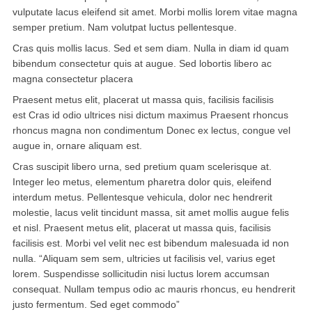
vulputate lacus eleifend sit amet. Morbi mollis lorem vitae magna
semper pretium. Nam volutpat luctus pellentesque.
波士顿
Cras quis mollis lacus. Sed et sem diam. Nulla in diam id quam
华盛顿
bibendum consectetur quis at augue. Sed lobortis libero ac
magna consectetur placera
费城
Praesent metus elit, placerat ut massa quis, facilisis facilisis
est Cras id odio ultrices nisi dictum maximus Praesent rhoncus
圣荷西
rhoncus magna non condimentum Donec ex lectus, congue vel
夏威夷
augue in, ornare aliquam est.
Cras suscipit libero urna, sed pretium quam scelerisque at.
亚特兰大
Integer leo metus, elementum pharetra dolor quis, eleifend
interdum metus. Pellentesque vehicula, dolor nec hendrerit
迈阿密
molestie, lacus velit tincidunt massa, sit amet mollis augue felis
et nisl. Praesent metus elit, placerat ut massa quis, facilisis
奥兰多
facilisis est. Morbi vel velit nec est bibendum malesuada id non
nulla. “Aliquam sem sem, ultricies ut facilisis vel, varius eget
奥斯汀
lorem. Suspendisse sollicitudin nisi luctus lorem accumsan
consequat. Nullam tempus odio ac mauris rhoncus, eu hendrerit
匹兹堡
justo fermentum. Sed eget commodo”