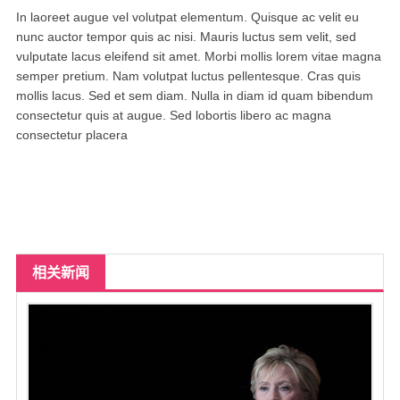
达拉斯
In laoreet augue vel volutpat elementum. Quisque ac velit eu
nunc auctor tempor quis ac nisi. Mauris luctus sem velit, sed
美国其他地区
vulputate lacus eleifend sit amet. Morbi mollis lorem vitae magna
semper pretium. Nam volutpat luctus pellentesque. Cras quis
尔湾
mollis lacus. Sed et sem diam. Nulla in diam id quam bibendum
consectetur quis at augue. Sed lobortis libero ac magna
us151萌萌私家约炮按摩
consectetur placera
留学生私家兼职*有地方可上门
热门城市
相关新闻