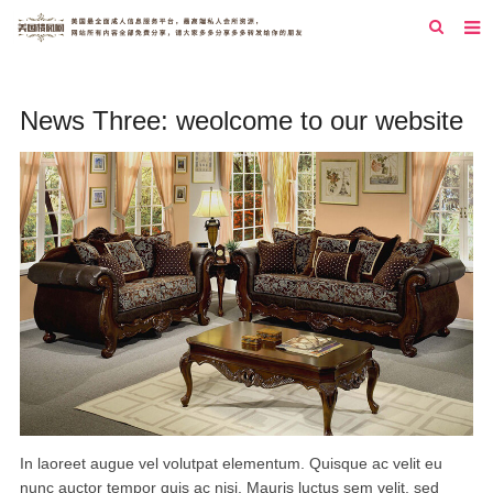
首页
News Three: weolcome to our website
纽约
洛杉矶
旧金山
西雅图
芝加哥
新泽西
圣地亚哥
休斯顿
In laoreet augue vel volutpat elementum. Quisque ac velit eu
nunc auctor tempor quis ac nisi. Mauris luctus sem velit, sed
拉斯维加斯