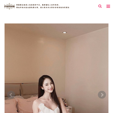
首页
纽约
洛杉矶
旧金山
西雅图
芝加哥
新泽西
圣地亚哥
休斯顿
拉斯维加斯