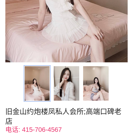
波士顿
华盛顿
费城
圣荷西
夏威夷
亚特兰大
迈阿密
奥兰多
旧金山约炮楼凤私人会所;高端口碑老
奥斯汀
店
匹兹堡
电话: 415-706-4567