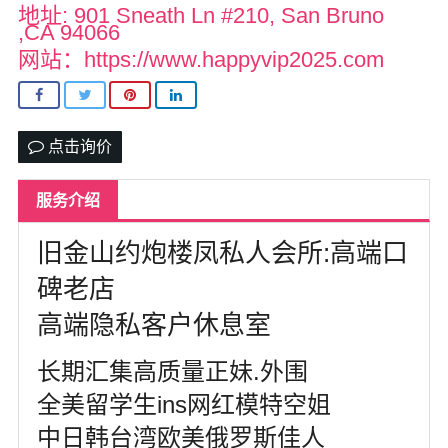
达拉斯
地址: 901 Sneath Ln #210, San Bruno
,CA 94066
美国其他地区
网站：https://www.happyvip2025.com
尔湾
us151萌萌私家约炮按摩
点击询价
留学生私家兼职*有地方可上门
服务介绍
热门城市
旧金山约炮楼凤私人会所:高端口
碑老店
高端隐私客户休息室
长期汇集高质量正妹.外围
全美留学生ins网红模特空姐
中日韩台湾欧美俄罗斯佳人