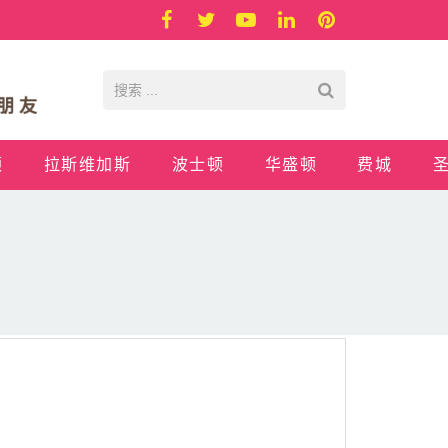
顿
拉斯维加斯
波士顿
华盛顿
费城