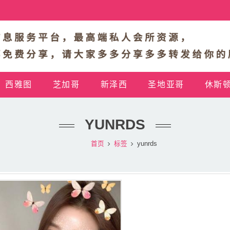
西雅图
芝加哥
新泽西
圣地亚哥
休斯
YUNRDS
首页
标签
yunrds