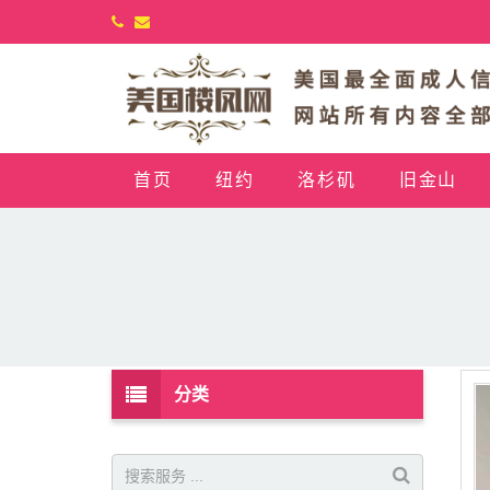
首页
纽约
洛杉矶
旧金山
分类