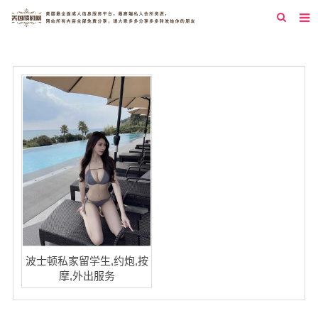
首页
纽约
洛杉矶
旧金山
西雅图
芝加哥
新泽西
圣地亚哥
波士顿私家留学生,约炮,按
摩,外出服务
休斯顿
拉斯维加斯