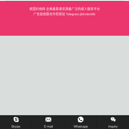
美国约炮网 全美最靠谱资源最广泛的成人服务平台
波士顿
广告投放跟合作担保加 Telegram;@kmbm68.
华盛顿
费城
圣荷西
夏威夷
亚特兰大
迈阿密
奥兰多
奥斯汀
匹兹堡
在线留言 !
Skype.
E-mail
Whatsapp
Inquiry