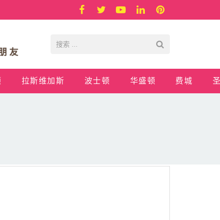
顿
拉斯维加斯
波士顿
华盛顿
费城