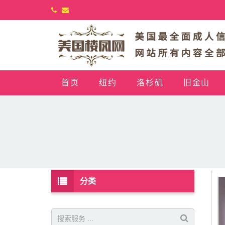
首页
纽约
洛杉矶
旧金山
分类