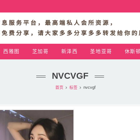
西雅图
芝加哥
新泽西
圣地亚哥
休斯
NVCVGF
首页
标签
nvcvgf