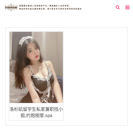
首页
纽约
洛杉矶
旧金山
西雅图
芝加哥
新泽西
圣地亚哥
洛杉矶留学生私家兼职找小
姐,约炮按摩.spa
休斯顿
拉斯维加斯