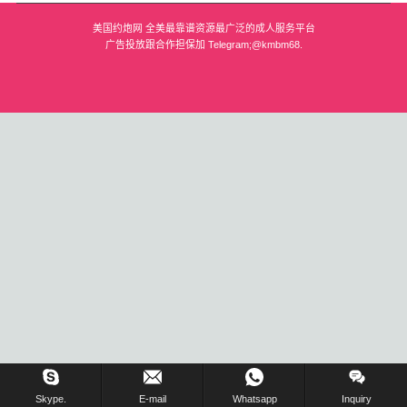
美国约炮网 全美最靠谱资源最广泛的成人服务平台
波士顿
广告投放跟合作担保加 Telegram;@kmbm68.
华盛顿
费城
圣荷西
夏威夷
亚特兰大
迈阿密
奥兰多
奥斯汀
匹兹堡
在线留言 !
Skype.
E-mail
Whatsapp
Inquiry