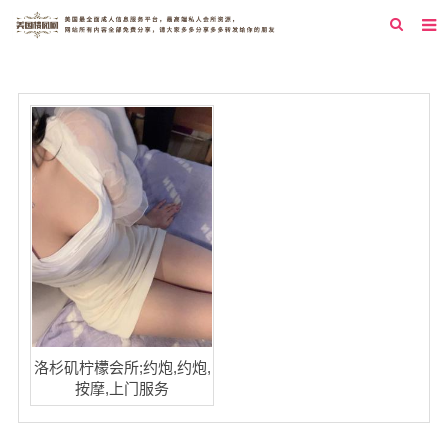
首页
纽约
洛杉矶
旧金山
西雅图
芝加哥
新泽西
圣地亚哥
洛杉矶柠檬会所;约炮,约炮,
按摩,上门服务
休斯顿
拉斯维加斯