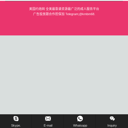
美国约炮网 全美最靠谱资源最广泛的成人服务平台
波士顿
广告投放跟合作担保加 Telegram;@kmbm68.
华盛顿
费城
圣荷西
夏威夷
亚特兰大
迈阿密
奥兰多
奥斯汀
匹兹堡
在线留言 !
Skype.
E-mail
Whatsapp
Inquiry