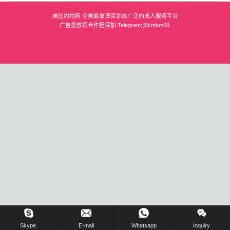
美国约炮网 全美最靠谱资源最广泛的成人服务平台
波士顿
广告投放跟合作担保加 Telegram;@kmbm68.
华盛顿
费城
圣荷西
夏威夷
亚特兰大
迈阿密
奥兰多
奥斯汀
匹兹堡
在线留言 !
Skype.
E-mail
Whatsapp
Inquiry