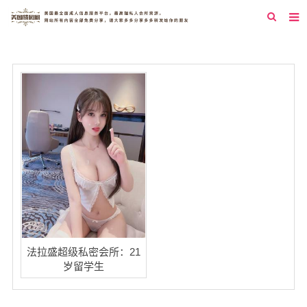
首页
纽约
洛杉矶
旧金山
西雅图
芝加哥
新泽西
圣地亚哥
法拉盛超级私密会所：21
岁留学生
休斯顿
拉斯维加斯