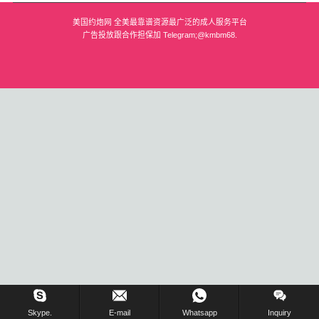
美国约炮网 全美最靠谱资源最广泛的成人服务平台
波士顿
广告投放跟合作担保加 Telegram;@kmbm68.
华盛顿
费城
圣荷西
夏威夷
亚特兰大
迈阿密
奥兰多
奥斯汀
匹兹堡
在线留言 !
Skype.
E-mail
Whatsapp
Inquiry