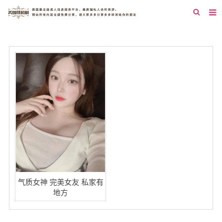
首页
纽约
洛杉矶
旧金山
西雅图
芝加哥
新泽西
圣地亚哥
气质女神 完美女友 私家有
地方
休斯顿
拉斯维加斯