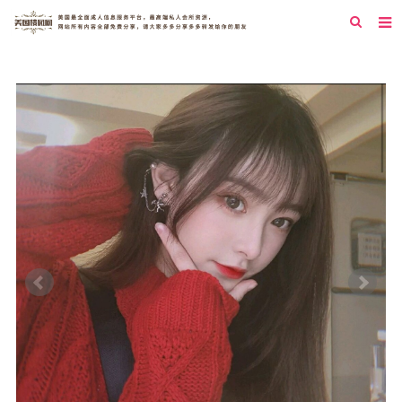
首页
纽约
洛杉矶
旧金山
西雅图
芝加哥
新泽西
圣地亚哥
休斯顿
拉斯维加斯