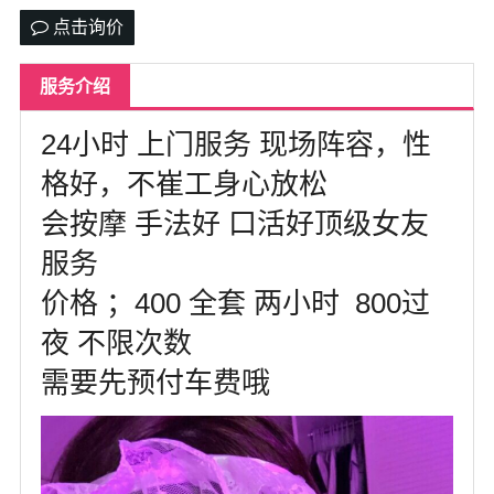
达拉斯
点击询价
美国其他地区
服务介绍
尔湾
24小时 上门服务 现场阵容，性
us151萌萌私家约炮按摩
格好，不崔工身心放松
留学生私家兼职*有地方可上门
会按摩 手法好 口活好顶级女友
热门城市
服务
价格 ；400 全套 两小时 800过
夜 不限次数
需要先预付车费哦