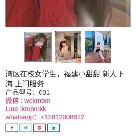
波士顿
华盛顿
费城
圣荷西
夏威夷
湾区在校女学生，福建小甜甜 新人下
亚特兰大
海 上门服务
迈阿密
产品型号：001
微信 : wckmbm
奥兰多
Line :kmbmkk
奥斯汀
whatsapp：+12812008812
匹兹堡