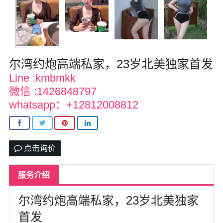
达拉斯
美国其他地区
尔湾
尔湾约炮高端私家，23岁北美独家首发
us151萌萌私家约炮按摩
Line :kmbmkk
留学生私家兼职*有地方可上门
微信 :1426848797
whatsapp：+12812008812
热门城市
点击询价
服务介绍
尔湾约炮高端私家，23岁北美独家
首发