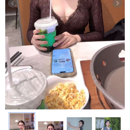
波士顿
华盛顿
费城
圣荷西
夏威夷
亚特兰大
迈阿密
奥兰多
奥斯汀
匹兹堡