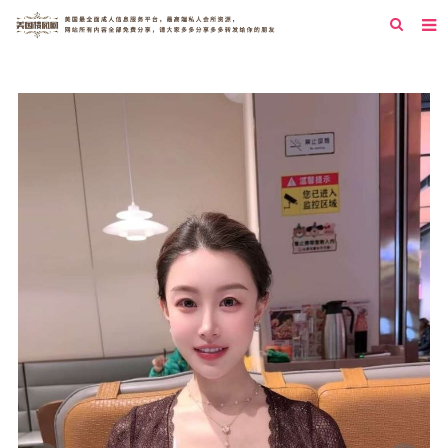
首页
纽约
洛杉矶
旧金山
西雅图
芝加哥
新泽西
圣地亚哥
休斯顿
拉斯维加斯