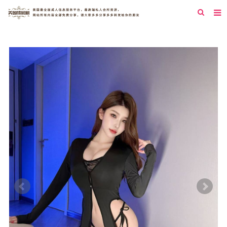
首页
纽约
洛杉矶
旧金山
西雅图
芝加哥
新泽西
圣地亚哥
休斯顿
拉斯维加斯