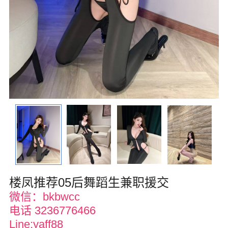
波士顿
华盛顿
费城
圣荷西
夏威夷
亚特兰大
迈阿密
奥兰多
楼凤推荐05后舞蹈生兼职援交
奥斯汀
微信：bkbwcc
电话 3236776466
匹兹堡
Line;yaff88