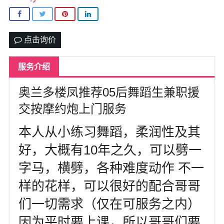
达拉斯
美国其他地区
点击询价
尔湾
服务介绍
us151萌萌私家约炮按摩
留学生私家兼职*有地方可上门
奥兰多楼凤推荐05后舞蹈生兼职援
交按摩约炮上门服务
热门城市
本人从小练习舞蹈，柔润性及其
好，大概有10年之久，可以劈一
字马，横劈，各种难度动作 不一
样的花样，可以很好的配合哥哥
们一切需求（仅在可服务之内）
因为平时要上课，所以哥哥们要