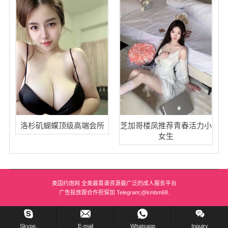
洛杉矶蝴蝶顶级高端会所
芝加哥楼凤推荐青春活力小
女生
美国约炮网 全美最靠谱资源最广泛的成人服务平台
广告投放跟合作担保加 Telegram;@kmbm68.
在线留言 !
Skype.
E-mail
Whatsapp
Inquiry