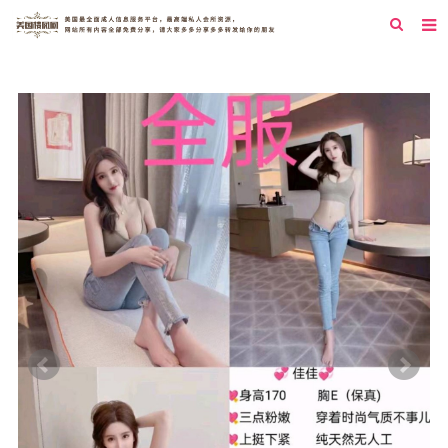
首页
纽约
洛杉矶
旧金山
西雅图
芝加哥
新泽西
圣地亚哥
休斯顿
拉斯维加斯