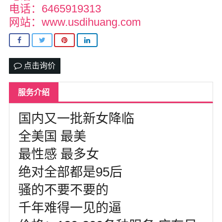
达拉斯
电话：6465919313
网站：www.usdihuang.com
美国其他地区
尔湾
点击询价
us151萌萌私家约炮按摩
留学生私家兼职*有地方可上门
服务介绍
热门城市
国内又一批新女降临
全美国 最美
最性感 最多女
绝对全部都是95后
骚的不要不要的
千年难得一见的逼