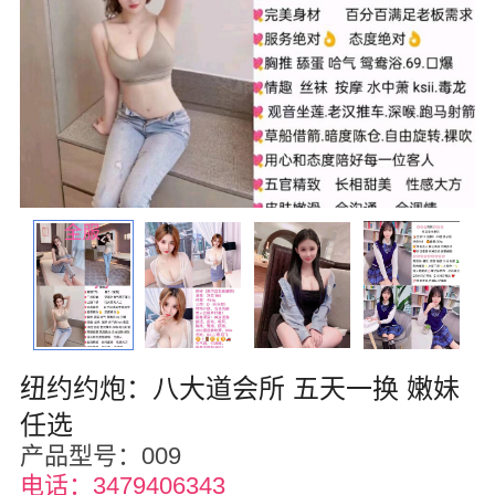
波士顿
华盛顿
费城
圣荷西
夏威夷
亚特兰大
迈阿密
奥兰多
纽约约炮：八大道会所 五天一换 嫩妹
奥斯汀
任选
产品型号：009
匹兹堡
电话：3479406343