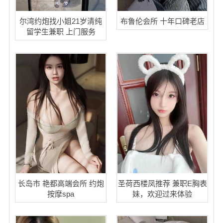
尔湾约炮找小姐21岁清纯
布鲁伦会所 十年口碑老店
留学生兼职 上门服务
长岛市 艳都高端会所 约炮
圣荷西楼凤推荐 兼职E胸表
按摩spa
妹，欢迎过来体验