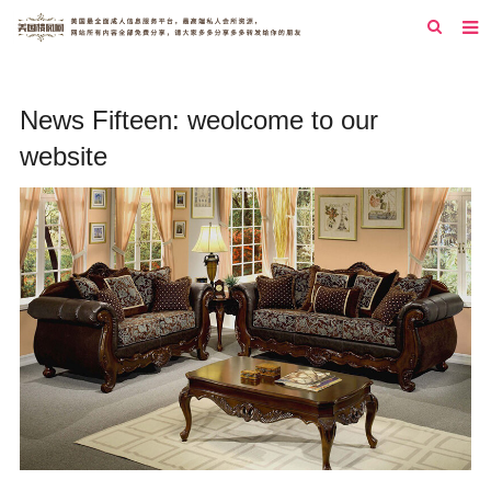
首页
News Fifteen: weolcome to our
纽约
website
洛杉矶
旧金山
西雅图
芝加哥
新泽西
圣地亚哥
休斯顿
拉斯维加斯