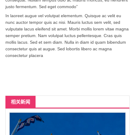
达拉斯
justo fermentum. Sed eget commodo”
In laoreet augue vel volutpat elementum. Quisque ac velit eu
美国其他地区
nunc auctor tempor quis ac nisi. Mauris luctus sem velit, sed
尔湾
vulputate lacus eleifend sit amet. Morbi mollis lorem vitae magna
semper pretium. Nam volutpat luctus pellentesque. Cras quis
us151萌萌私家约炮按摩
mollis lacus. Sed et sem diam. Nulla in diam id quam bibendum
consectetur quis at augue. Sed lobortis libero ac magna
留学生私家兼职*有地方可上门
consectetur placera
热门城市
相关新闻