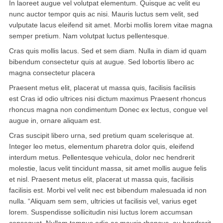
In laoreet augue vel volutpat elementum. Quisque ac velit eu
nunc auctor tempor quis ac nisi. Mauris luctus sem velit, sed
波士顿
vulputate lacus eleifend sit amet. Morbi mollis lorem vitae magna
semper pretium. Nam volutpat luctus pellentesque.
华盛顿
Cras quis mollis lacus. Sed et sem diam. Nulla in diam id quam
bibendum consectetur quis at augue. Sed lobortis libero ac
费城
magna consectetur placera
圣荷西
Praesent metus elit, placerat ut massa quis, facilisis facilisis
est Cras id odio ultrices nisi dictum maximus Praesent rhoncus
夏威夷
rhoncus magna non condimentum Donec ex lectus, congue vel
augue in, ornare aliquam est.
亚特兰大
Cras suscipit libero urna, sed pretium quam scelerisque at.
迈阿密
Integer leo metus, elementum pharetra dolor quis, eleifend
interdum metus. Pellentesque vehicula, dolor nec hendrerit
奥兰多
molestie, lacus velit tincidunt massa, sit amet mollis augue felis
et nisl. Praesent metus elit, placerat ut massa quis, facilisis
奥斯汀
facilisis est. Morbi vel velit nec est bibendum malesuada id non
nulla. “Aliquam sem sem, ultricies ut facilisis vel, varius eget
匹兹堡
lorem. Suspendisse sollicitudin nisi luctus lorem accumsan
consequat. Nullam tempus odio ac mauris rhoncus, eu hendrerit